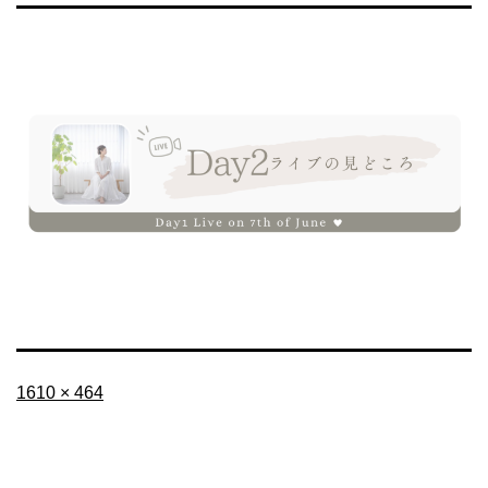
フ
1610 × 464
ル
サ
イ