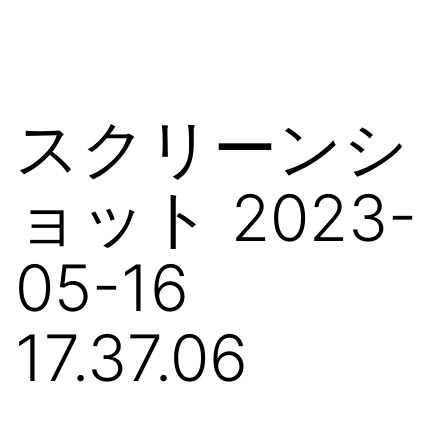
コ
ン
テ
ン
スクリーンシ
ツ
へ
ョット 2023-
ス
キ
05-16
ッ
プ
17.37.06