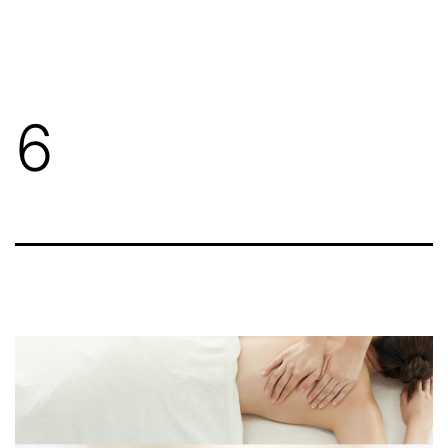
コ
ン
テ
ン
6
ツ
へ
ス
キ
ッ
プ