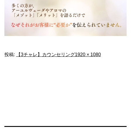
フ
投稿:
【3チャレ】カウンセリング
1920 × 1080
ル
サ
イ
ズ