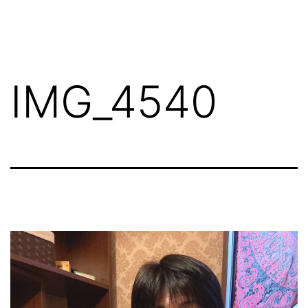
コ
ン
テ
ン
IMG_4540
ツ
へ
ス
キ
ッ
プ