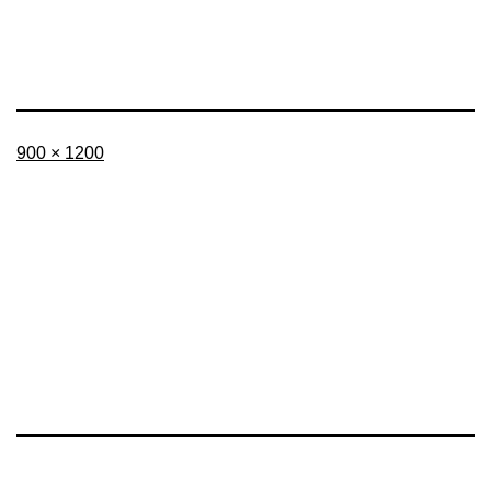
フ
900 × 1200
ル
サ
イ
ズ